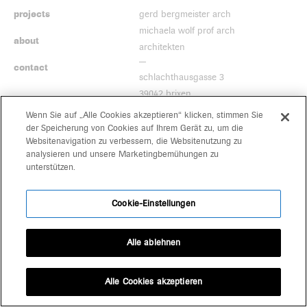
projects
gerd bergmeister arch
michaela wolf prof arch
about
architekten
contact
schlachthausgasse 3
39042 brixen
+39 0472 80 11 29
Wenn Sie auf „Alle Cookies akzeptieren“ klicken, stimmen Sie
office@bergmeisterwolf.it
der Speicherung von Cookies auf Ihrem Gerät zu, um die
Websitenavigation zu verbessern, die Websitenutzung zu
analysieren und unsere Marketingbemühungen zu
unterstützen.
Cookie-Einstellungen
Alle ablehnen
Alle Cookies akzeptieren