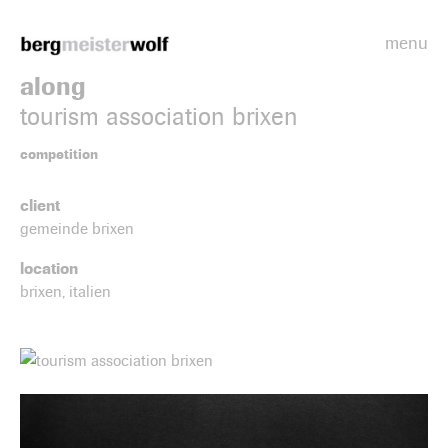
menu
Bergmeisterwolf
along
tourism association brixen
competition
client
gemeinde brixen
location
brixen, italien