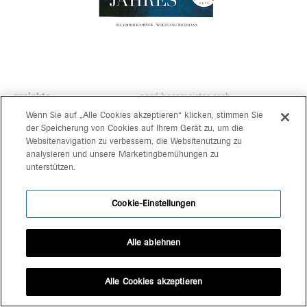
projekte
gerd bergmeister arch
michaela wolf prof arch
Wenn Sie auf „Alle Cookies akzeptieren“ klicken, stimmen Sie
über uns
der Speicherung von Cookies auf Ihrem Gerät zu, um die
architekten
Websitenavigation zu verbessern, die Websitenutzung zu
kontakt
analysieren und unsere Marketingbemühungen zu
schlachthausgasse 3
unterstützen.
39042 brixen
+39 0472 80 11 29
Cookie-Einstellungen
office@bergmeisterwolf.it
Alle ablehnen
Alle Cookies akzeptieren