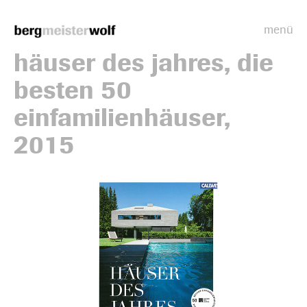
menü
Bergmeisterwolf
häuser des jahres, die
besten 50
einfamilienhäuser,
2015