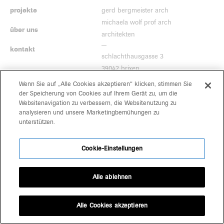
projekte
gerd bergmeister arch
michaela wolf prof arch
über uns
architekten
kontakt
schlachthausgasse 3
39042 brixen
+39 0472 80 11 29
Wenn Sie auf „Alle Cookies akzeptieren“ klicken, stimmen Sie
office@bergmeisterwolf.it
der Speicherung von Cookies auf Ihrem Gerät zu, um die
Websitenavigation zu verbessern, die Websitenutzung zu
analysieren und unsere Marketingbemühungen zu
unterstützen.
Cookie-Einstellungen
Alle ablehnen
Alle Cookies akzeptieren