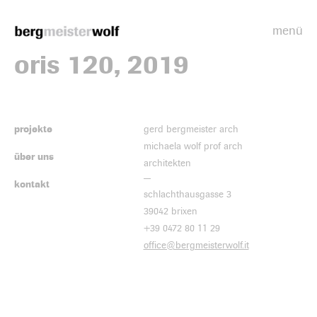
menü
Bergmeisterwolf
oris 120, 2019
projekte
gerd bergmeister arch
michaela wolf prof arch
über uns
architekten
kontakt
schlachthausgasse 3
39042 brixen
+39 0472 80 11 29
office@bergmeisterwolf.it