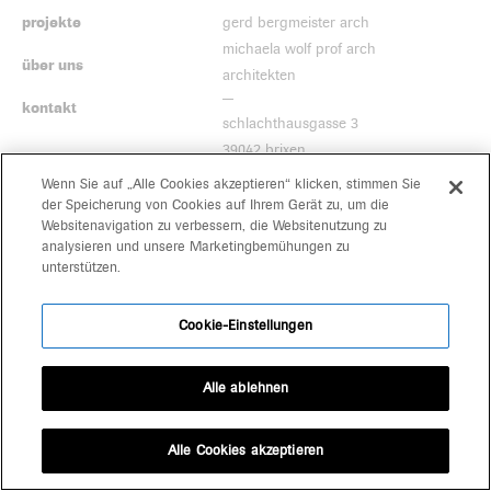
projekte
gerd bergmeister arch
michaela wolf prof arch
über uns
architekten
kontakt
schlachthausgasse 3
39042 brixen
+39 0472 80 11 29
Wenn Sie auf „Alle Cookies akzeptieren“ klicken, stimmen Sie
office@bergmeisterwolf.it
der Speicherung von Cookies auf Ihrem Gerät zu, um die
Websitenavigation zu verbessern, die Websitenutzung zu
analysieren und unsere Marketingbemühungen zu
unterstützen.
Cookie-Einstellungen
Alle ablehnen
Alle Cookies akzeptieren