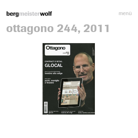
menü
Bergmeisterwolf
ottagono 244, 2011