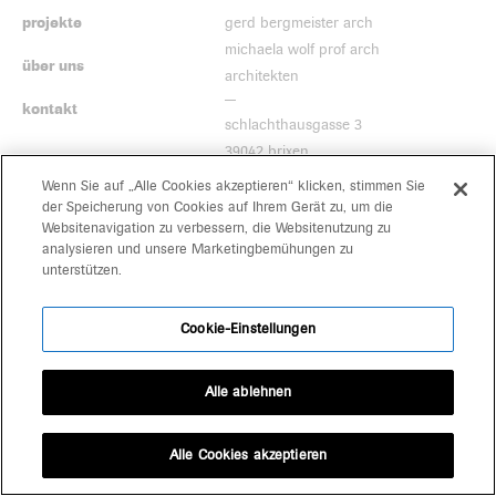
projekte
gerd bergmeister arch
michaela wolf prof arch
über uns
architekten
kontakt
schlachthausgasse 3
39042 brixen
+39 0472 80 11 29
Wenn Sie auf „Alle Cookies akzeptieren“ klicken, stimmen Sie
office@bergmeisterwolf.it
der Speicherung von Cookies auf Ihrem Gerät zu, um die
Websitenavigation zu verbessern, die Websitenutzung zu
analysieren und unsere Marketingbemühungen zu
unterstützen.
Cookie-Einstellungen
Alle ablehnen
Alle Cookies akzeptieren