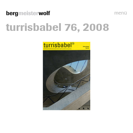
menü
Bergmeisterwolf
turrisbabel 76, 2008