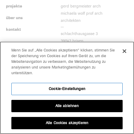
projekte
gerd bergmeister arch
michaela wolf prof arch
über uns
architekten
kontakt
schlachthausgasse 3
39042 brixen
+39 0472 80 11 29
Wenn Sie auf „Alle Cookies akzeptieren“ klicken, stimmen Sie
office@bergmeisterwolf.it
der Speicherung von Cookies auf Ihrem Gerät zu, um die
Websitenavigation zu verbessern, die Websitenutzung zu
analysieren und unsere Marketingbemühungen zu
unterstützen.
Cookie-Einstellungen
Alle ablehnen
Alle Cookies akzeptieren