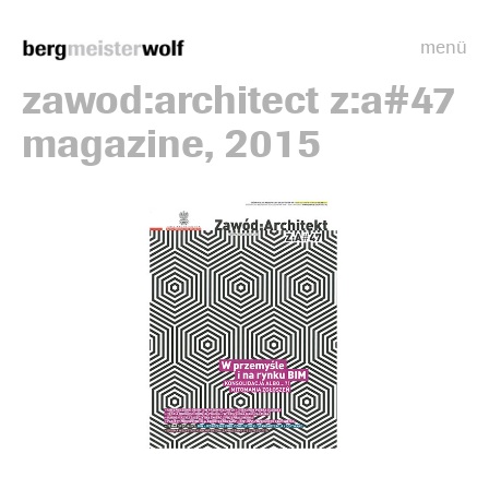
menü
Bergmeisterwolf
zawod:architect z:a#47
magazine, 2015