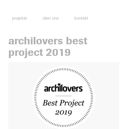
projekte
über uns
kontakt
archilovers best
project 2019