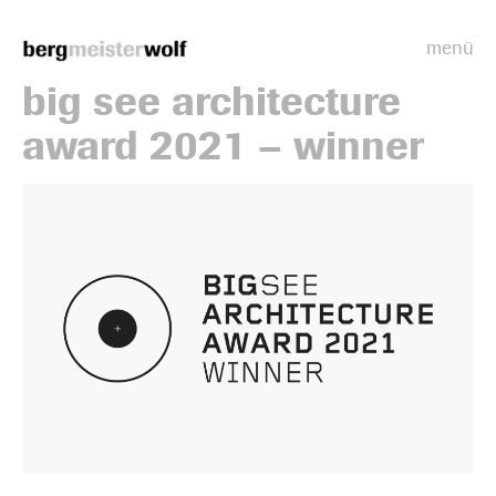
menü
Bergmeisterwolf
big see architecture
award 2021 – winner