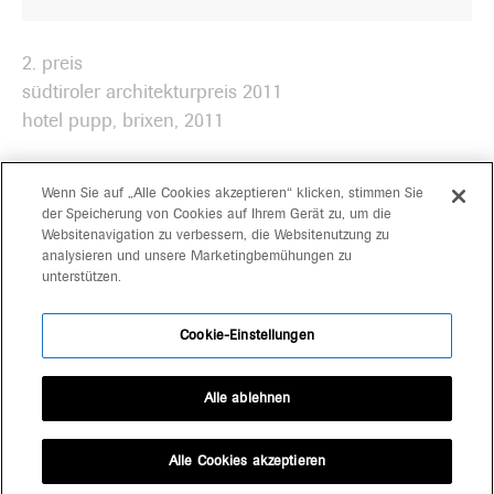
2. preis
südtiroler architekturpreis 2011
hotel pupp, brixen, 2011
Wenn Sie auf „Alle Cookies akzeptieren“ klicken, stimmen Sie
der Speicherung von Cookies auf Ihrem Gerät zu, um die
Websitenavigation zu verbessern, die Websitenutzung zu
projekte
gerd bergmeister arch
analysieren und unsere Marketingbemühungen zu
unterstützen.
michaela wolf prof arch
über uns
architekten
Cookie-Einstellungen
kontakt
schlachthausgasse 3
39042 brixen
Alle ablehnen
+39 0472 80 11 29
office@bergmeisterwolf.it
Alle Cookies akzeptieren