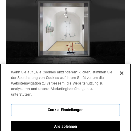
Wenn Sie auf „Alle Cookies akzeptieren“ klicken, stimmen Sie
der Speicherung von Cookies auf Ihrem Gerät zu, um die
Websitenavigation zu verbessern, die Websitenutzung zu
projekte
gerd bergmeister arch
analysieren und unsere Marketingbemühungen zu
unterstützen.
michaela wolf prof arch
über uns
architekten
Cookie-Einstellungen
kontakt
schlachthausgasse 3
39042 brixen
Alle ablehnen
+39 0472 80 11 29