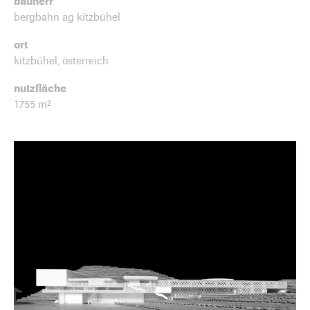
bauherr
bergbahn ag kitzbühel
ort
kitzbühel, österreich
nutzfläche
1755 m²