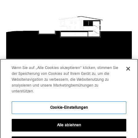
Wenn Sie auf „Alle Cookies akzeptieren“ klicken, stimmen Sie
der Speicherung von Cookies auf Ihrem Gerät zu, um die
Websitenavigation zu verbessern, die Websitenutzung zu
projekte
gerd bergmeister arch
analysieren und unsere Marketingbemühungen zu
unterstützen.
michaela wolf prof arch
über uns
architekten
Cookie-Einstellungen
kontakt
schlachthausgasse 3
39042 brixen
Alle ablehnen
+39 0472 80 11 29
office@bergmeisterwolf.it