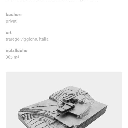
bauherr
privat
ort
trarego viggiona, italia
nutzfläche
305 m²