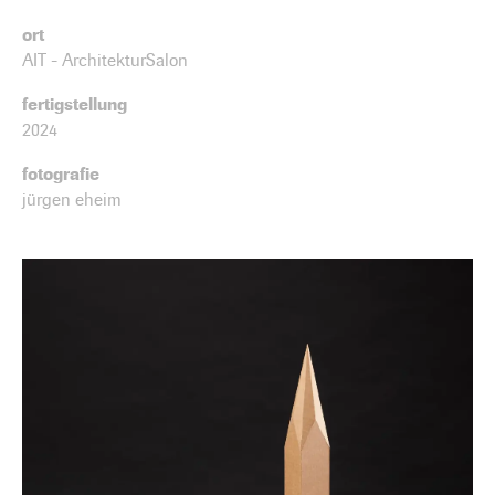
ort
AIT - ArchitekturSalon
fertigstellung
2024
fotografie
jürgen eheim