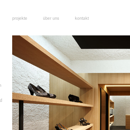
projekte
über uns
kontakt
h
nd