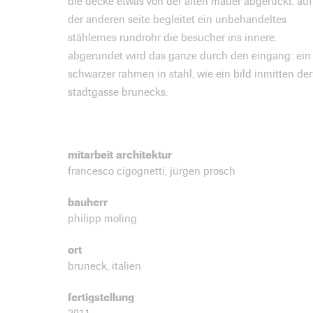
die decke etwas von der alten mauer abgerückt. auf
der anderen seite begleitet ein unbehandeltes
stählernes rundrohr die besucher ins innere.
abgerundet wird das ganze durch den eingang: ein
schwarzer rahmen in stahl, wie ein bild inmitten der
stadtgasse brunecks.
mitarbeit architektur
francesco cigognetti, jürgen prosch
bauherr
philipp moling
ort
bruneck, italien
fertigstellung