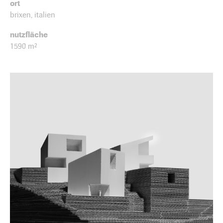
ort
brixen, italien
nutzfläche
1590 m²