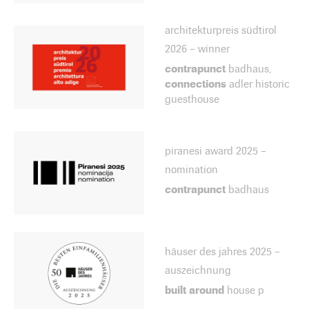
architekturpreis südtirol
2026 – winner
contrapunct
badhaus
,
connections
adler historic
guesthouse
piranesi award 2025 –
nomination
contrapunct
badhaus
häuser des jahres 2025 –
auszeichnung
built around
house p