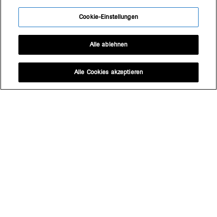
Cookie-Einstellungen
häuser des jahres 2025 –
auszeichnung
Alle ablehnen
built around
house p
Alle Cookies akzeptieren
big see architecture award
2025 – grand prix
contrapunct
badhaus