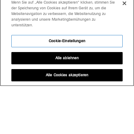
Wenn Sie auf „Alle Cookies akzeptieren“ klicken, stimmen Sie
der Speicherung von Cookies auf Ihrem Gerät zu, um die
Websitenavigation zu verbessern, die Websitenutzung zu
la biennale dello stretto
analysieren und unsere Marketingbemühungen zu
unterstützen.
boe culturali
Cookie-Einstellungen
la biennale dello stretto
Alle ablehnen
nuove cantine italiane. territori e architetture
casabella exhibition
Alle Cookies akzeptieren
137 #architetteitaliane
17. biennale architettura venezia 2021 - padiglione italia
- comunitá resilienti
new tradition