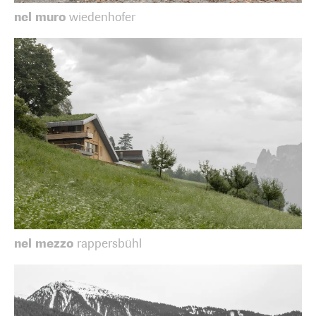
nel muro
wiedenhofer
nel mezzo
rappersbühl