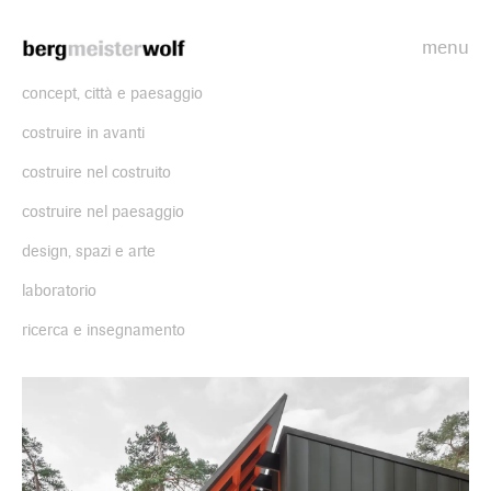
menu
Bergmeisterwolf
concept, città e paesaggio
costruire in avanti
costruire nel costruito
costruire nel paesaggio
design, spazi e arte
laboratorio
ricerca e insegnamento