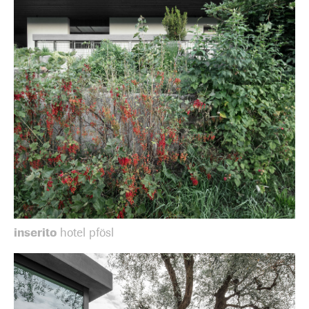
inserito
hotel pfösl