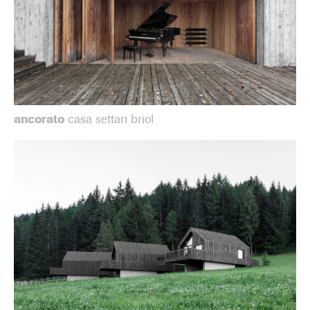
ancorato
casa settari briol