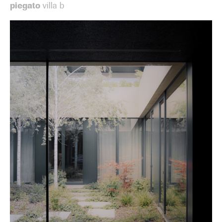
piegato
villa b