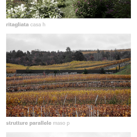
ritagliata
casa h
strutture parallele
maso p