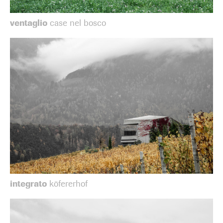
ventaglio
case nel bosco
integrato
köfererhof