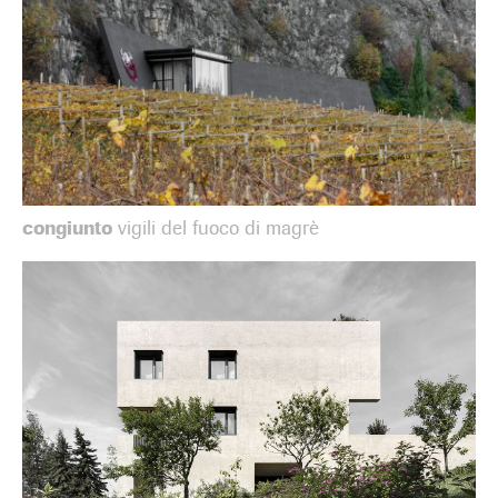
congiunto
vigili del fuoco di magrè