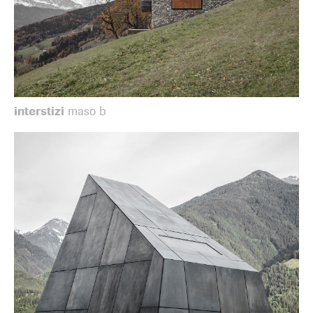
interstizi
maso b