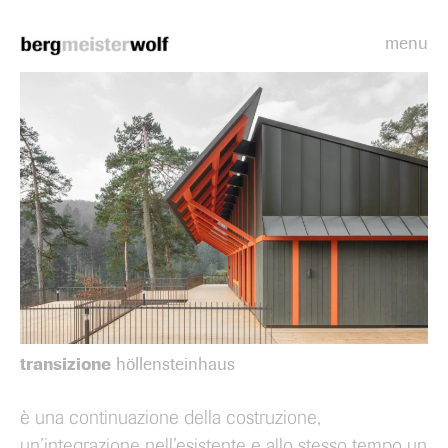
menu
Bergmeisterwolf
transizione
höllensteinhaus
è una continuazione della costruzione,
un’integrazione nell’esistente e allo stesso tempo un