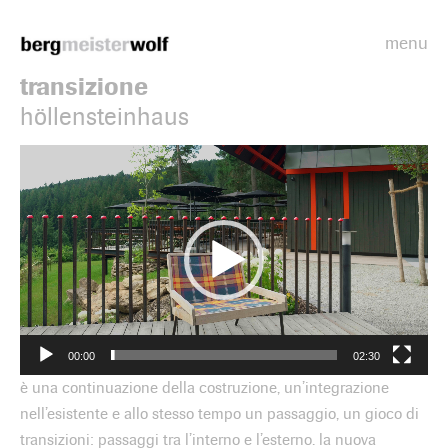
menu
Bergmeisterwolf
transizione
höllensteinhaus
Video
Player
00:00
02:30
è una continuazione della costruzione, un’integrazione
nell’esistente e allo stesso tempo un passaggio, un gioco di
transizioni: passaggi tra l’interno e l’esterno. la nuova