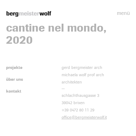
menü
Bergmeisterwolf
cantine nel mondo,
2020
projekte
gerd bergmeister arch
michaela wolf prof arch
über uns
architekten
kontakt
schlachthausgasse 3
39042 brixen
+39 0472 80 11 29
office@bergmeisterwolf.it