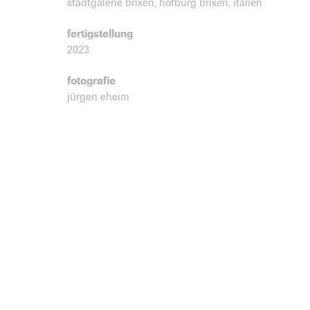
stadtgalerie brixen, hofburg brixen, italien
fertigstellung
2023
fotografie
jürgen eheim