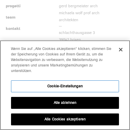
progetti
gerd bergmeister arch
michaela wolf prof arch
team
architekten
kontakt
schlachthausgasse 3
39042 brixen
+39 0472 80 11 29
Wenn Sie auf „Alle Cookies akzeptieren“ klicken, stimmen Sie
office@bergmeisterwolf.it
der Speicherung von Cookies auf Ihrem Gerät zu, um die
Websitenavigation zu verbessern, die Websitenutzung zu
analysieren und unsere Marketingbemühungen zu
unterstützen.
Cookie-Einstellungen
Alle ablehnen
Alle Cookies akzeptieren