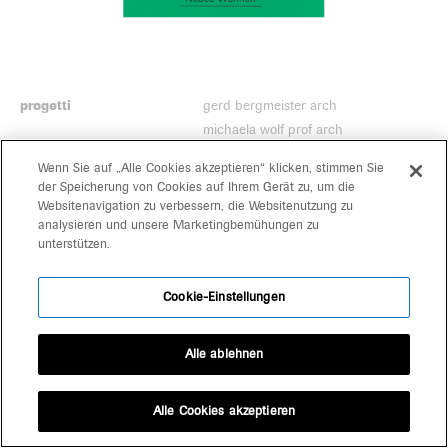
progetti
gerd bergmeister arch
michaela wolf prof arch
team
architekten
Wenn Sie auf „Alle Cookies akzeptieren“ klicken, stimmen Sie
kontakt
der Speicherung von Cookies auf Ihrem Gerät zu, um die
schlachthausgasse 3
Websitenavigation zu verbessern, die Websitenutzung zu
39042 brixen
analysieren und unsere Marketingbemühungen zu
unterstützen.
+39 0472 80 11 29
office@bergmeisterwolf.it
Cookie-Einstellungen
Alle ablehnen
Alle Cookies akzeptieren