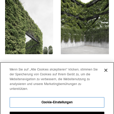
Wenn Sie auf „Alle Cookies akzeptieren“ klicken, stimmen Sie
der Speicherung von Cookies auf Ihrem Gerät zu, um die
Websitenavigation zu verbessern, die Websitenutzung zu
progetti
gerd bergmeister arch
analysieren und unsere Marketingbemühungen zu
unterstützen.
michaela wolf prof arch
team
architekten
Cookie-Einstellungen
kontakt
schlachthausgasse 3
39042 brixen