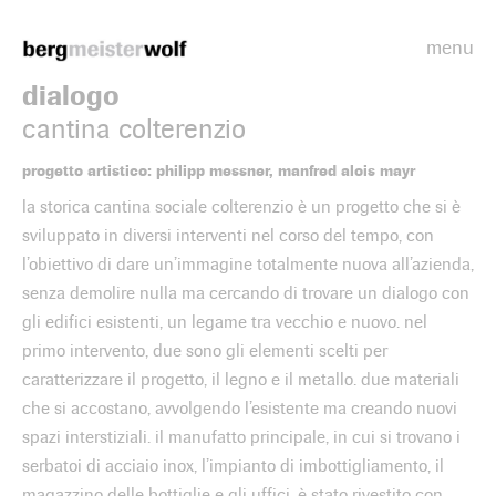
menu
Bergmeisterwolf
dialogo
cantina colterenzio
progetto artistico: philipp messner, manfred alois mayr
la storica cantina sociale colterenzio è un progetto che si è
sviluppato in diversi interventi nel corso del tempo, con
l’obiettivo di dare un’immagine totalmente nuova all’azienda,
senza demolire nulla ma cercando di trovare un dialogo con
gli edifici esistenti, un legame tra vecchio e nuovo. nel
primo intervento, due sono gli elementi scelti per
caratterizzare il progetto, il legno e il metallo. due materiali
che si accostano, avvolgendo l’esistente ma creando nuovi
spazi interstiziali. il manufatto principale, in cui si trovano i
serbatoi di acciaio inox, l’impianto di imbottigliamento, il
magazzino delle bottiglie e gli uffici, è stato rivestito con