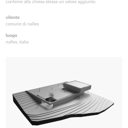
conferire alla chiesa stessa un valore aggiunto.
cliente
comune di nalles
luogo
nalles, italia