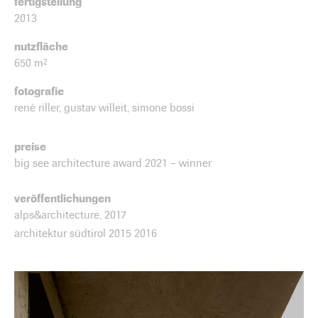
fertigstellung
2013
nutzfläche
650 m²
fotografie
renè riller, gustav willeit, simone bossi
preise
big see architecture award 2021 – winner
veröffentlichungen
alps&architecture, 2017
architektur südtirol 2015 2016