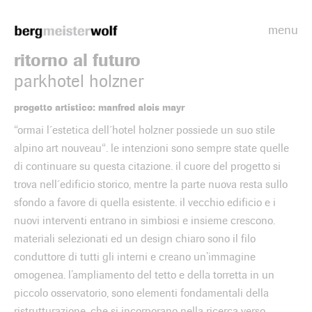
menu
Bergmeisterwolf
ritorno al futuro
parkhotel holzner
progetto artistico: manfred alois mayr
“ormai l´estetica dell´hotel holzner possiede un suo stile
alpino art nouveau“. le intenzioni sono sempre state quelle
di continuare su questa citazione. il cuore del progetto si
trova nell´edificio storico, mentre la parte nuova resta sullo
sfondo a favore di quella esistente. il vecchio edificio e i
nuovi interventi entrano in simbiosi e insieme crescono.
materiali selezionati ed un design chiaro sono il filo
conduttore di tutti gli interni e creano un’immagine
omogenea. l’ampliamento del tetto e della torretta in un
piccolo osservatorio, sono elementi fondamentali della
ristrutturazione, che si incorporano nella ricerca verso