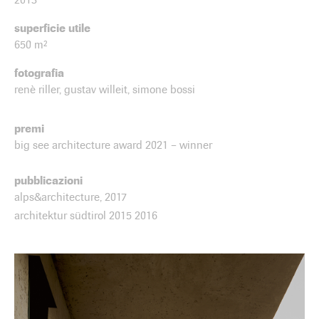
superficie utile
650 m²
fotografia
renè riller, gustav willeit, simone bossi
premi
big see architecture award 2021 – winner
pubblicazioni
alps&architecture, 2017
architektur südtirol 2015 2016