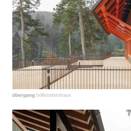
übergang
höllensteinhaus