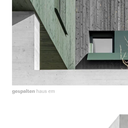
gespalten
haus em