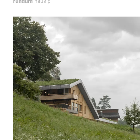
rundum
haus p