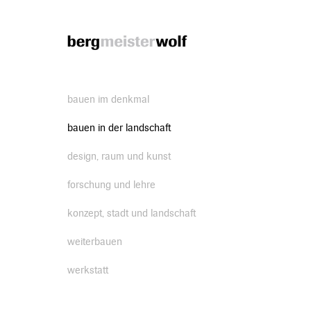
Bergmeisterwolf
bauen im denkmal
bauen in der landschaft
design, raum und kunst
forschung und lehre
konzept, stadt und landschaft
weiterbauen
werkstatt