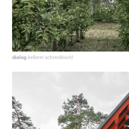
dialog
kellerei schreckbichl