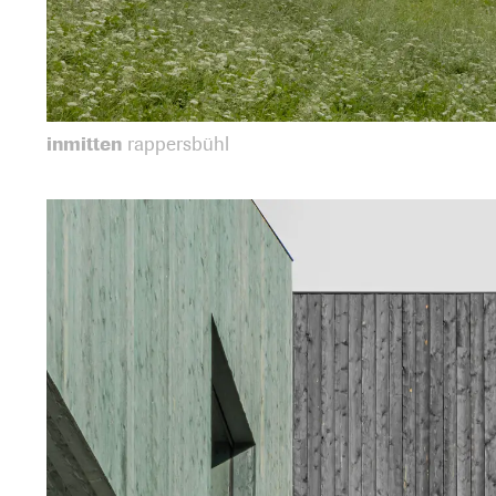
inmitten
rappersbühl