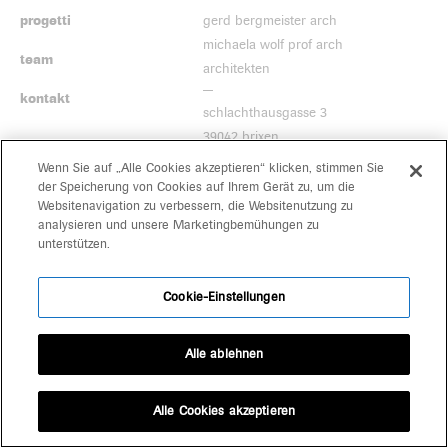
progetti
gerd bergmeister arch
michaela wolf prof arch
team
architekten
kontakt
schlachthausgasse 3
39042 brixen
+39 0472 80 11 29
Wenn Sie auf „Alle Cookies akzeptieren“ klicken, stimmen Sie
office@bergmeisterwolf.it
der Speicherung von Cookies auf Ihrem Gerät zu, um die
Websitenavigation zu verbessern, die Websitenutzung zu
analysieren und unsere Marketingbemühungen zu
unterstützen.
Cookie-Einstellungen
Alle ablehnen
Alle Cookies akzeptieren