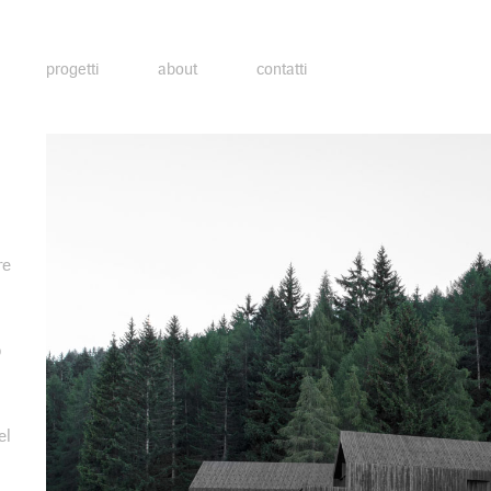
progetti
about
contatti
re
o
el