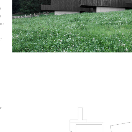
o
a
io
e
ne
e