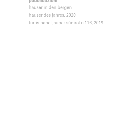
pubblicazioni
häuser in den bergen
häuser des jahres, 2020
turris babel, super südirol n.116, 2019