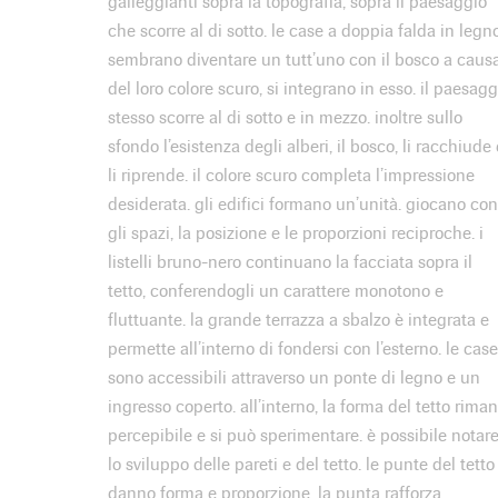
galleggianti sopra la topografia, sopra il paesaggio
che scorre al di sotto. le case a doppia falda in legn
sembrano diventare un tutt’uno con il bosco a caus
del loro colore scuro, si integrano in esso. il paesagg
stesso scorre al di sotto e in mezzo. inoltre sullo
sfondo l’esistenza degli alberi, il bosco, li racchiude 
li riprende. il colore scuro completa l’impressione
desiderata. gli edifici formano un’unità. giocano con
gli spazi, la posizione e le proporzioni reciproche. i
listelli bruno-nero continuano la facciata sopra il
tetto, conferendogli un carattere monotono e
fluttuante. la grande terrazza a sbalzo è integrata e
permette all’interno di fondersi con l’esterno. le case
sono accessibili attraverso un ponte di legno e un
ingresso coperto. all’interno, la forma del tetto rima
percepibile e si può sperimentare. è possibile notar
lo sviluppo delle pareti e del tetto. le punte del tetto
danno forma e proporzione. la punta rafforza