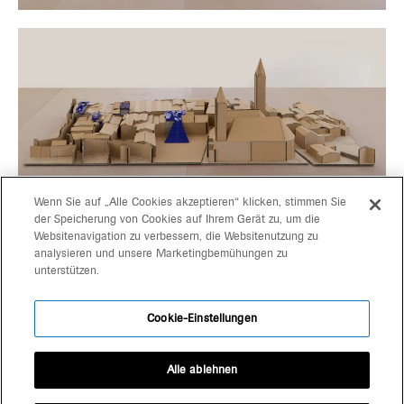
Wenn Sie auf „Alle Cookies akzeptieren“ klicken, stimmen Sie
der Speicherung von Cookies auf Ihrem Gerät zu, um die
Websitenavigation zu verbessern, die Websitenutzung zu
progetti
gerd bergmeister arch
analysieren und unsere Marketingbemühungen zu
unterstützen.
michaela wolf prof arch
team
architekten
Cookie-Einstellungen
kontakt
schlachthausgasse 3
39042 brixen
Alle ablehnen
+39 0472 80 11 29
office@bergmeisterwolf.it