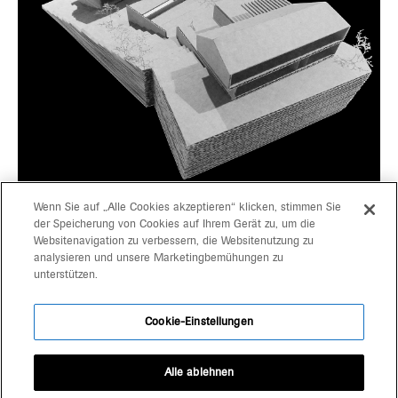
Wenn Sie auf „Alle Cookies akzeptieren“ klicken, stimmen Sie
der Speicherung von Cookies auf Ihrem Gerät zu, um die
Websitenavigation zu verbessern, die Websitenutzung zu
progetti
gerd bergmeister arch
analysieren und unsere Marketingbemühungen zu
unterstützen.
michaela wolf prof arch
team
architekten
Cookie-Einstellungen
kontakt
schlachthausgasse 3
39042 brixen
Alle ablehnen
+39 0472 80 11 29