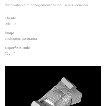
distributivo e di collegamento verso i servizi condivisi.
cliente
privato
luogo
esslingen, germania
superficie utile
750m²