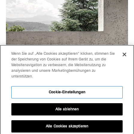
Wenn Sie auf „Alle Cookies akzeptieren“ klicken, stimmen Sie
der Speicherung von Cookies auf Ihrem Gerät zu, um die
Websitenavigation zu verbessern, die Websitenutzung zu
progetti
gerd bergmeister arch
analysieren und unsere Marketingbemühungen zu
unterstützen.
michaela wolf prof arch
team
architekten
Cookie-Einstellungen
kontakt
schlachthausgasse 3
39042 brixen
Alle ablehnen
+39 0472 80 11 29
office@bergmeisterwolf.it
Alle Cookies akzeptieren