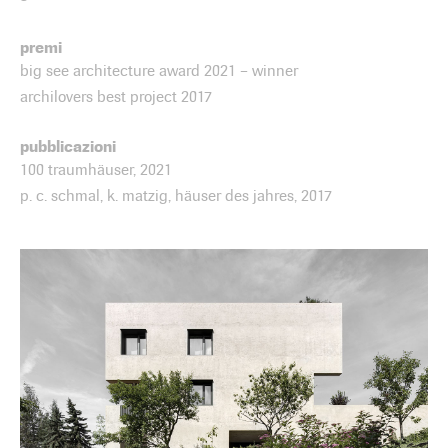
premi
big see architecture award 2021 – winner
archilovers best project 2017
pubblicazioni
100 traumhäuser, 2021
p. c. schmal, k. matzig, häuser des jahres, 2017